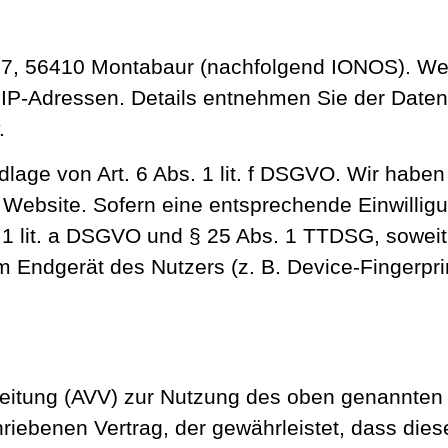
. 57, 56410 Montabaur (nachfolgend IONOS). W
r IP-Adressen. Details entnehmen Sie der Dat
.
age von Art. 6 Abs. 1 lit. f DSGVO. Wir haben 
 Website. Sofern eine entsprechende Einwilligu
. 1 lit. a DSGVO und § 25 Abs. 1 TTDSG, soweit
im Endgerät des Nutzers (z. B. Device-Fingerp
beitung (AVV) zur Nutzung des oben genannten 
hriebenen Vertrag, der gewährleistet, dass di